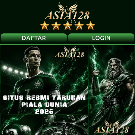
DAFTAR
LOGIN